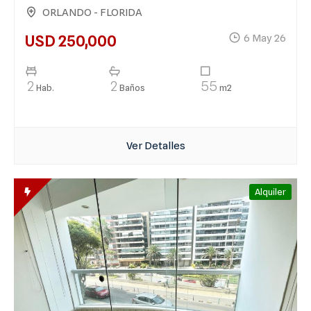
ORLANDO - FLORIDA
USD 250,000
6 May 26
2
2
55
Hab.
Baños
m2
Ver Detalles
Alquiler