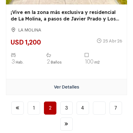
¡Vive en la zona más exclusiva y residencial
de La Molina, a pasos de Javier Prado y Los
Frutales!
LA MOLINA
USD 1,200
25 Abr 26
3
2
100
Hab.
Baños
m2
Ver Detalles
1
2
3
4
…
7