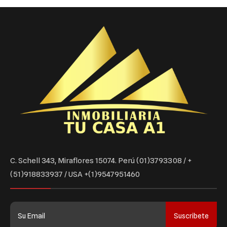
C. Schell 343, Miraflores 15074. Perú (01)3793308 / +
(51)918833937 / USA +(1)9547951460
Suscribete