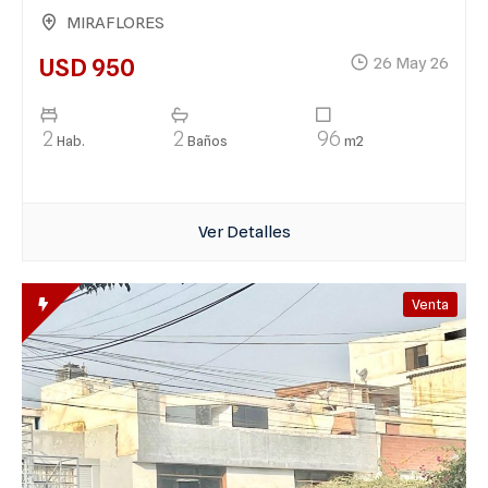
confort, estilo y la mejor ubicación de Lima
MIRAFLORES
USD 950
26 May 26
2
2
96
Hab.
Baños
m2
Ver Detalles
Venta